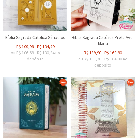
Bíblia Sagrada Católica Símbolos
Bíblia Sagrada Católica Preta Ave-
Maria
R$
109,99
-
R$
134,99
ou R$
106,69
-
R$
130,94
no
R$
139,90
-
R$
169,90
depósito
ou R$
135,70
-
R$
164,80
no
depósito