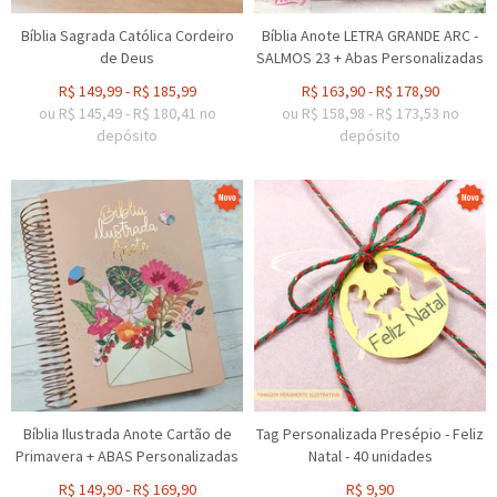
Bíblia Sagrada Católica Cordeiro
Bíblia Anote LETRA GRANDE ARC -
de Deus
SALMOS 23 + Abas Personalizadas
R$
149,99
-
R$
185,99
R$
163,90
-
R$
178,90
ou R$
145,49
-
R$
180,41
no
ou R$
158,98
-
R$
173,53
no
depósito
depósito
Bíblia Ilustrada Anote Cartão de
Tag Personalizada Presépio - Feliz
Primavera + ABAS Personalizadas
Natal - 40 unidades
R$
149,90
-
R$
169,90
R$
9,90