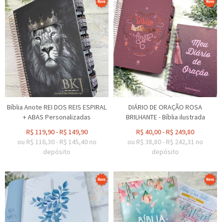
Bíblia Anote REI DOS REIS ESPIRAL
DIÁRIO DE ORAÇÃO ROSA
+ ABAS Personalizadas
BRILHANTE - Bíblia ilustrada
R$
119,90
-
R$
149,90
R$
40,00
-
R$
249,80
ou R$
116,30
-
R$
145,40
no
ou R$
38,80
-
R$
242,31
no
depósito
depósito