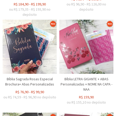
R$
184,90
-
R$
199,90
ou R$
96,90
-
R$
126,00
no
ou R$
179,35
-
R$
193,90
no
depósito
depósito
Bíblia Sagrada Rosas Especial
Bíblia LETRA GIGANTE + ABAS
Brochura+ Abas Personalizadas
Personalizadas + NOME NA CAPA -
NAA
R$
76,90
-
R$
99,90
ou R$
74,59
-
R$
96,90
no depósito
R$
159,90
ou R$
155,10
no depósito