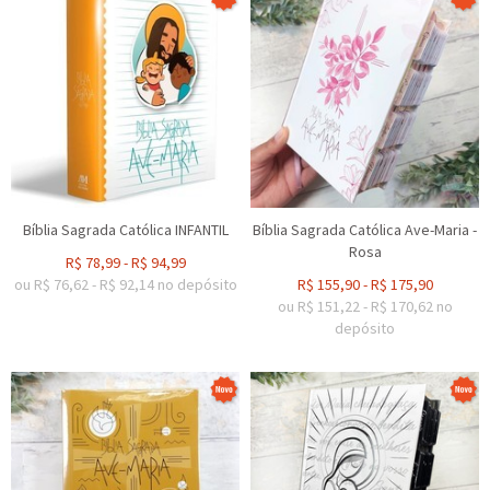
Bíblia Sagrada Católica INFANTIL
Bíblia Sagrada Católica Ave-Maria -
Rosa
R$
78,99
-
R$
94,99
ou R$
76,62
-
R$
92,14
no depósito
R$
155,90
-
R$
175,90
ou R$
151,22
-
R$
170,62
no
depósito