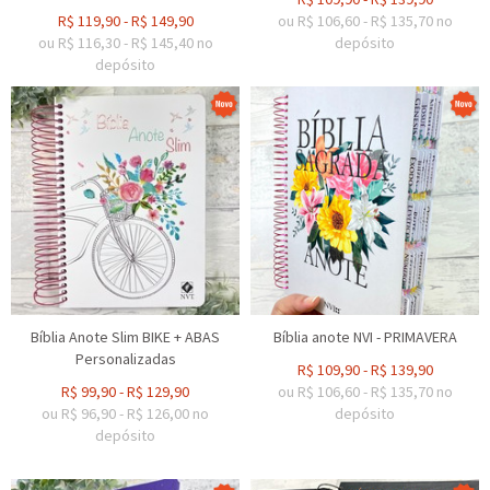
R$
119,90
-
R$
149,90
ou R$
106,60
-
R$
135,70
no
ou R$
116,30
-
R$
145,40
no
depósito
depósito
Bíblia Anote Slim BIKE + ABAS
Bíblia anote NVI - PRIMAVERA
Personalizadas
R$
109,90
-
R$
139,90
R$
99,90
-
R$
129,90
ou R$
106,60
-
R$
135,70
no
ou R$
96,90
-
R$
126,00
no
depósito
depósito