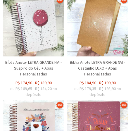
Bíblia Anote- LETRA GRANDE NVI -
Bíblia Anote LETRA GRANDE NVI -
Suspiro do Céu + Abas
Castanho LUXO + Abas
Personalizadas
Personalizadas
R$
174,90
-
R$
189,90
R$
184,90
-
R$
199,90
ou R$
169,65
-
R$
184,20
no
ou R$
179,35
-
R$
193,90
no
depósito
depósito