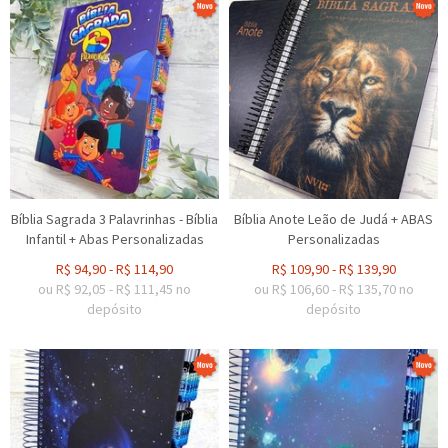
Bíblia Sagrada 3 Palavrinhas - Bíblia
Bíblia Anote Leão de Judá + ABAS
Infantil + Abas Personalizadas
Personalizadas
R$
94,90
-
R$
114,90
R$
109,90
-
R$
139,90
ou R$
92,05
-
R$
111,45
no
ou R$
106,60
-
R$
135,70
no
depósito
depósito