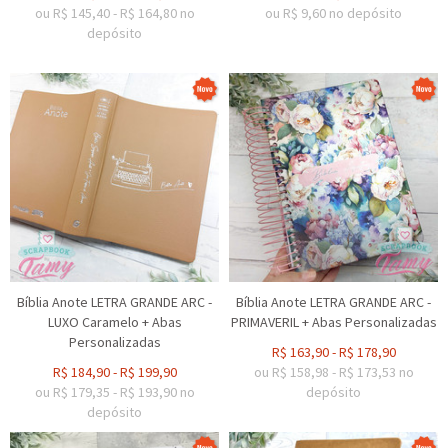
ou R$
145,40
-
R$
164,80
no
ou R$
9,60
no depósito
depósito
Bíblia Anote LETRA GRANDE ARC -
Bíblia Anote LETRA GRANDE ARC -
LUXO Caramelo + Abas
PRIMAVERIL + Abas Personalizadas
Personalizadas
R$
163,90
-
R$
178,90
R$
184,90
-
R$
199,90
ou R$
158,98
-
R$
173,53
no
ou R$
179,35
-
R$
193,90
no
depósito
depósito