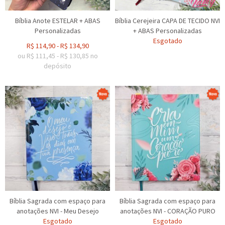
Bíblia Anote ESTELAR + ABAS
Bíblia Cerejeira CAPA DE TECIDO NVI
Personalizadas
+ ABAS Personalizadas
Esgotado
R$
114,90
-
R$
134,90
ou R$
111,45
-
R$
130,85
no
depósito
Bíblia Sagrada com espaço para
Bíblia Sagrada com espaço para
anotações NVI - Meu Desejo
anotações NVI - CORAÇÃO PURO
Esgotado
Esgotado