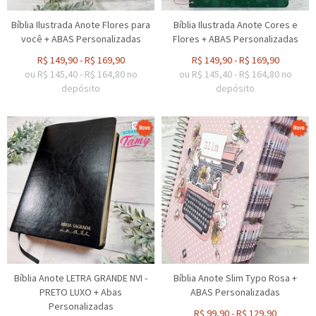
Bíblia Ilustrada Anote Flores para
Bíblia Ilustrada Anote Cores e
você + ABAS Personalizadas
Flores + ABAS Personalizadas
R$
149,90
-
R$
169,90
R$
149,90
-
R$
169,90
ou R$
145,40
-
R$
164,80
no
ou R$
145,40
-
R$
164,80
no
depósito
depósito
Bíblia Anote LETRA GRANDE NVI -
Bíblia Anote Slim Typo Rosa +
PRETO LUXO + Abas
ABAS Personalizadas
Personalizadas
R$
99,90
-
R$
129,90