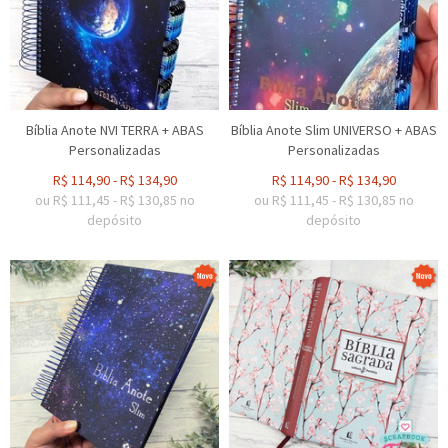
Bíblia Anote NVI TERRA + ABAS
Bíblia Anote Slim UNIVERSO + ABAS
Personalizadas
Personalizadas
R$
114,90
-
R$
134,90
R$
114,90
-
R$
134,90
ou R$
111,45
-
R$
130,85
no
ou R$
111,45
-
R$
130,85
no
depósito
depósito