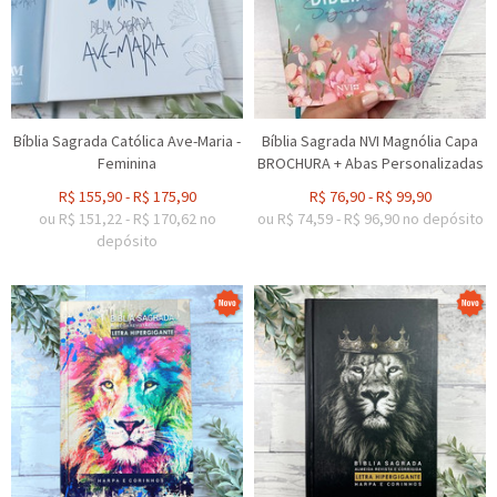
Bíblia Sagrada Católica Ave-Maria -
Bíblia Sagrada NVI Magnólia Capa
Feminina
BROCHURA + Abas Personalizadas
R$
155,90
-
R$
175,90
R$
76,90
-
R$
99,90
ou R$
151,22
-
R$
170,62
no
ou R$
74,59
-
R$
96,90
no depósito
depósito