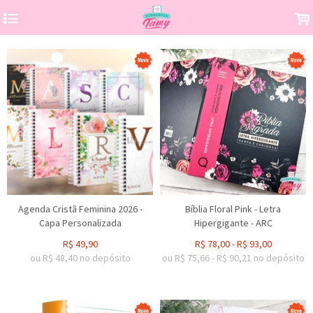
4
.
Agenda Cristã Feminina 2026 -
Bíblia Floral Pink - Letra
Capa Personalizada
Hipergigante - ARC
R$
49,90
R$
78,00
-
R$
93,00
ou R$
48,40
no depósito
ou R$
75,66
-
R$
90,21
no depósito