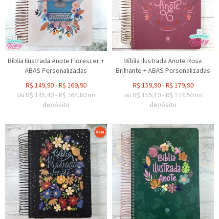
Bíblia Ilustrada Anote Florescer +
Bíblia Ilustrada Anote Rosa
ABAS Personalizadas
Brilhante + ABAS Personalizadas
R$
149,90
-
R$
169,90
R$
159,90
-
R$
179,90
ou R$
145,40
-
R$
164,80
no
ou R$
155,10
-
R$
174,50
no
depósito
depósito