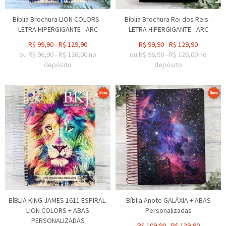
Bíblia Brochura LION COLORS -
Bíblia Brochura Rei dos Reis -
LETRA HIPERGIGANTE - ARC
LETRA HIPERGIGANTE - ARC
R$
99,90
-
R$
129,90
R$
99,90
-
R$
129,90
ou R$
96,90
-
R$
126,00
no
ou R$
96,90
-
R$
126,00
no
depósito
depósito
BÍBLIA KING JAMES 1611 ESPIRAL-
Bíblia Anote GALÁXIA + ABAS
LION COLORS + ABAS
Personalizadas
PERSONALIZADAS
R$
109,90
-
R$
139,90