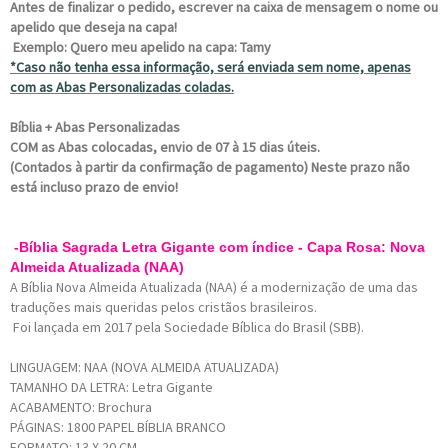
Antes de finalizar o pedido, escrever na caixa de mensagem o nome ou
apelido que deseja na capa!
Exemplo: Quero meu apelido na capa: Tamy
*Caso não tenha essa informação, será enviada sem nome, apenas
com as Abas Personalizadas coladas.
Bíblia + Abas Personalizadas
COM as Abas colocadas, envio de 07 à 15 dias úteis.
(Contados à partir da confirmação de pagamento) Neste prazo não
está incluso prazo de envio!
-Bíblia Sagrada Letra Gigante com índice - Capa Rosa: Nova
Almeida Atualizada (NAA)
A Bíblia Nova Almeida Atualizada (NAA) é a modernização de uma das
traduções mais queridas pelos cristãos brasileiros.
Foi lançada em 2017 pela Sociedade Bíblica do Brasil (SBB).
LINGUAGEM: NAA (NOVA ALMEIDA ATUALIZADA)
TAMANHO DA LETRA: Letra Gigante
ACABAMENTO: Brochura
PÁGINAS: 1800 PAPEL BÍBLIA BRANCO
FORMATO: 13 X 20 CM