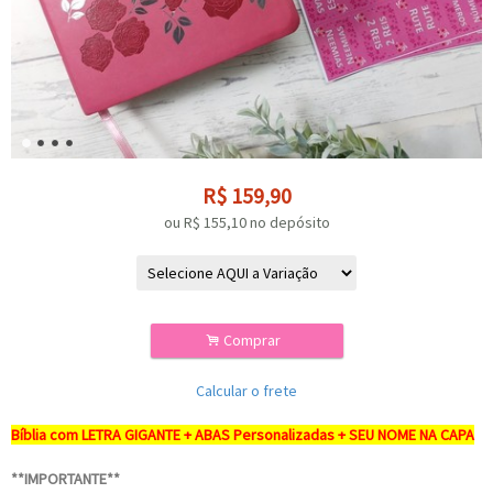
R$
159,90
ou R$
155,10
no depósito
.
Comprar
Calcular o frete
Bíblia com LETRA GIGANTE + ABAS Personalizadas + SEU NOME NA CAPA
**IMPORTANTE**