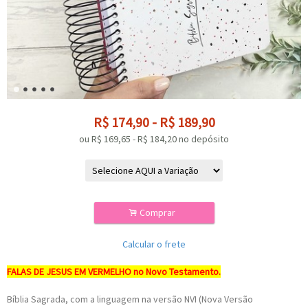
R$
174,90
-
R$
189,90
ou R$
169,65
-
R$
184,20
no depósito
.
Comprar
Calcular o frete
FALAS DE JESUS EM VERMELHO no Novo Testamento.
Bíblia Sagrada, com a linguagem na versão NVI (Nova Versão