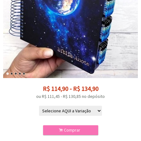
R$
114,90
-
R$
134,90
ou R$
111,45
-
R$
130,85
no depósito
.
Comprar