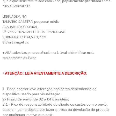
que o que Deus tem falado com você, popularmente procurada como
"Bible Journaling".
LINGUAGEM: NVI
TAMANHO DA LETRA: pequena/ média
ACABAMENTO: ESPIRAL
PÁGINAS: 1024 PAPEL BÍBLIA BRANCO 45G
FORMATO: 17 X 24,5 X 3,7 CM
Bíblia Evangélica.
+ ABA adesivas para você colar na lateral e identificar mais
rapidamente os livros
•
ATENÇÃO: LEIA ATENTAMENTE A DESCRIÇÃO,
1- Pode ocorrer leve alteração nas cores dependendo do
dispositivo usado para visualização.
2- Prazo de envio: de 02 à 04 dias úteis;
2.1 - Fica de respo
nsabilidade do cliente
os custos com o envio,
caso o mesmo decida por fazer a troca ou devolução do produto
por quaisquer motivo que seja;