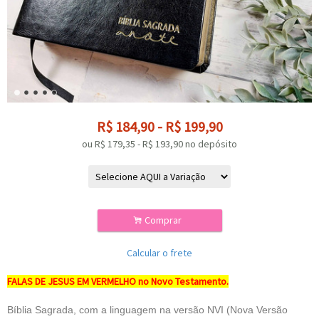
R$
184,90
-
R$
199,90
ou R$
179,35
-
R$
193,90
no depósito
.
Comprar
Calcular o frete
FALAS DE JESUS EM VERMELHO no Novo Testamento.
Bíblia Sagrada, com a linguagem na versão NVI (Nova Versão