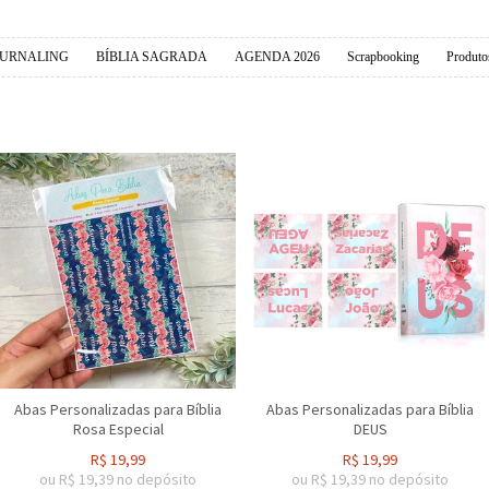
OURNALING
BÍBLIA SAGRADA
AGENDA 2026
Scrapbooking
Produto
Abas Personalizadas para Bíblia
Abas Personalizadas para Bíblia
Rosa Especial
DEUS
R$
19,99
R$
19,99
ou R$
19,39
no depósito
ou R$
19,39
no depósito