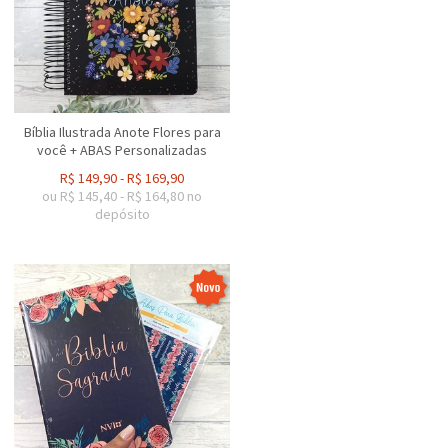
Bíblia Ilustrada Anote Flores para
você + ABAS Personalizadas
R$
149,90
-
R$
169,90
ou R$
145,40
-
R$
164,80
no
depósito