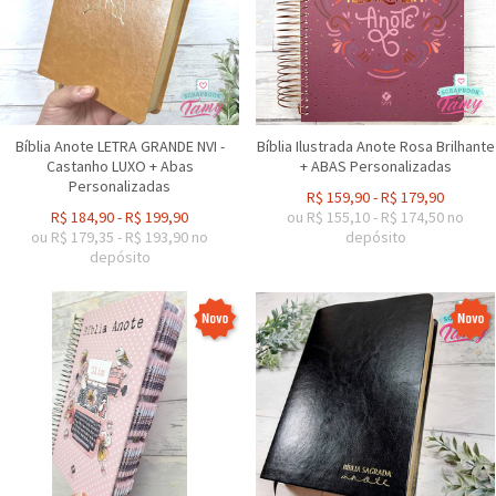
Bíblia Anote LETRA GRANDE NVI -
Bíblia Ilustrada Anote Rosa Brilhante
Castanho LUXO + Abas
+ ABAS Personalizadas
Personalizadas
R$
159,90
-
R$
179,90
R$
184,90
-
R$
199,90
ou R$
155,10
-
R$
174,50
no
ou R$
179,35
-
R$
193,90
no
depósito
depósito