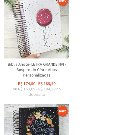
Bíblia Anote- LETRA GRANDE NVI -
Suspiro do Céu + Abas
Personalizadas
R$
174,90
-
R$
189,90
ou R$
169,65
-
R$
184,20
no
depósito