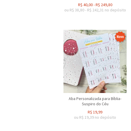
R$
40,00
-
R$
249,80
ou R$
38,80
-
R$
242,31
no depósito
Aba Personalizada para Bíblia-
Suspiro do Céu
R$
19,99
ou R$
19,39
no depósito