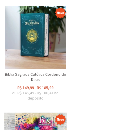
Bíblia Sagrada Católica Cordeiro de
Deus
R$
149,99
-
R$
185,99
ou R$
145,49
-
R$
180,41
no
depósito