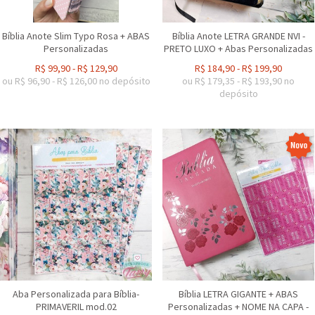
Bíblia Anote Slim Typo Rosa + ABAS
Bíblia Anote LETRA GRANDE NVI -
Personalizadas
PRETO LUXO + Abas Personalizadas
R$
99,90
-
R$
129,90
R$
184,90
-
R$
199,90
ou R$
96,90
-
R$
126,00
no depósito
ou R$
179,35
-
R$
193,90
no
depósito
Aba Personalizada para Bíblia-
Bíblia LETRA GIGANTE + ABAS
PRIMAVERIL mod.02
Personalizadas + NOME NA CAPA -