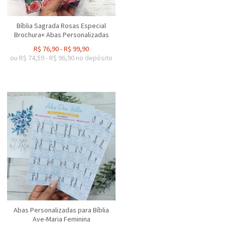
Bíblia Sagrada Rosas Especial
Brochura+ Abas Personalizadas
R$
76,90
-
R$
99,90
ou R$
74,59
-
R$
96,90
no depósito
Abas Personalizadas para Bíblia
Ave-Maria Feminina