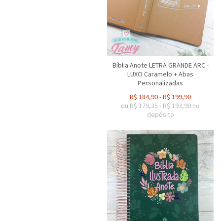
Bíblia Anote LETRA GRANDE ARC -
LUXO Caramelo + Abas
Personalizadas
R$
184,90
-
R$
199,90
ou R$
179,35
-
R$
193,90
no
depósito