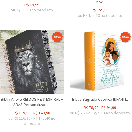
NAA
R$
19,99
ou R$
19,39
no depósito
R$
159,90
ou R$
155,10
no depósito
Bíblia Anote REI DOS REIS ESPIRAL +
Bíblia Sagrada Católica INFANTIL
ABAS Personalizadas
R$
78,99
-
R$
94,99
R$
119,90
-
R$
149,90
ou R$
76,62
-
R$
92,14
no depósito
ou R$
116,30
-
R$
145,40
no
depósito