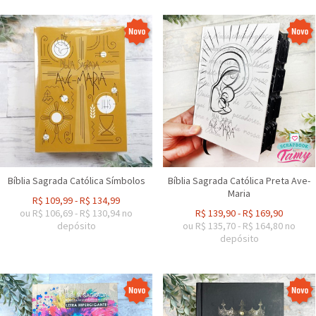
Bíblia Sagrada Católica Símbolos
Bíblia Sagrada Católica Preta Ave-
Maria
R$
109,99
-
R$
134,99
ou R$
106,69
-
R$
130,94
no
R$
139,90
-
R$
169,90
depósito
ou R$
135,70
-
R$
164,80
no
depósito