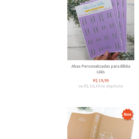
Abas Personalizadas para Bíblia
Lilás
R$
19,99
ou R$
19,39
no depósito