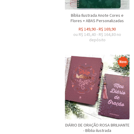
Bíblia Ilustrada Anote Cores e
Flores + ABAS Personalizadas
R$
149,90
-
R$
169,90
ou R$
145,40
-
R$
164,80
no
depósito
DIÁRIO DE ORAÇÃO ROSA BRILHANTE
- Bíblia ilustrada