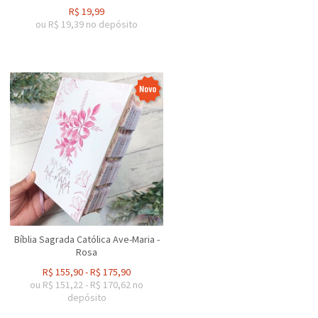
R$
19,99
ou R$
19,39
no depósito
Bíblia Sagrada Católica Ave-Maria -
Rosa
R$
155,90
-
R$
175,90
ou R$
151,22
-
R$
170,62
no
depósito