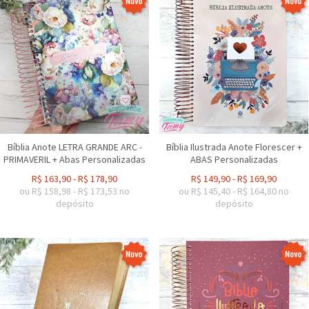
Bíblia Anote LETRA GRANDE ARC -
Bíblia Ilustrada Anote Florescer +
PRIMAVERIL + Abas Personalizadas
ABAS Personalizadas
R$
163,90
-
R$
178,90
R$
149,90
-
R$
169,90
ou R$
158,98
-
R$
173,53
no
ou R$
145,40
-
R$
164,80
no
depósito
depósito