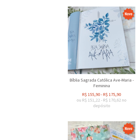
Bíblia Sagrada Católica Ave-Maria -
Feminina
R$
155,90
-
R$
175,90
ou R$
151,22
-
R$
170,62
no
depósito