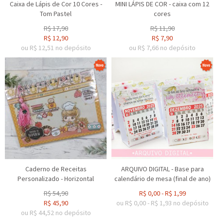
Caixa de Lápis de Cor 10 Cores -
MINI LÁPIS DE COR - caixa com 12
Tom Pastel
cores
R$
17,90
R$
11,90
R$
12,90
R$
7,90
ou R$
12,51
no depósito
ou R$
7,66
no depósito
Caderno de Receitas
ARQUIVO DIGITAL - Base para
Personalizado - Horizontal
calendário de mesa (final de ano)
R$
54,90
R$
0,00
-
R$
1,99
R$
45,90
ou R$
0,00
-
R$
1,93
no depósito
ou R$
44,52
no depósito