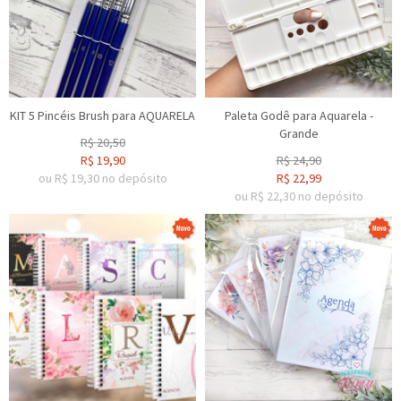
KIT 5 Pincéis Brush para AQUARELA
Paleta Godê para Aquarela -
Grande
R$
20,50
R$
19,90
R$
24,90
ou R$
19,30
no depósito
R$
22,99
ou R$
22,30
no depósito