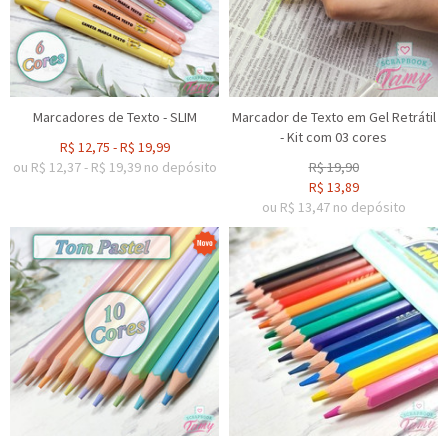
Marcadores de Texto - SLIM
Marcador de Texto em Gel Retrátil
- Kit com 03 cores
R$
12,75
-
R$
19,99
ou R$
12,37
-
R$
19,39
no depósito
R$
19,90
R$
13,89
ou R$
13,47
no depósito