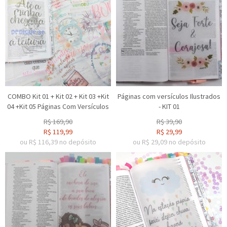
COMBO Kit 01 + Kit 02 + Kit 03 +Kit
Páginas com versículos Ilustrados
04 +Kit 05 Páginas Com Versículos
- KIT 01
R$
169,90
R$
39,90
R$
119,99
R$
29,99
ou R$
116,39
no depósito
ou R$
29,09
no depósito