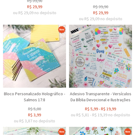
R$
39,90
R$
29,99
R$
39,90
ou R$
29,09
no depósito
R$
29,99
ou R$
29,09
no depósito
Bloco Personalizado Holográfico -
Adesivo Transparente - Versículos
Salmos 17:8
Da Bíblia Devocional e Ilustrações
R$
5,00
R$
5,99
-
R$
19,99
R$
3,99
ou R$
5,81
-
R$
19,39
no depósito
ou R$
3,87
no depósito