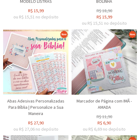
MODELO LISTRAS
BOLINHA
R$
15,99
R$
18,90
ou R$
15,51
no depósito
R$
15,99
ou R$
15,51
no depósito
Abas Adesivas Personalizadas
Marcador de Página com IMÃ -
Para Bíblia | Personalize a Sua
AMADA
Maneira
R$
11,90
R$
27,90
R$
6,90
ou R$
27,06
no depósito
ou R$
6,69
no depósito