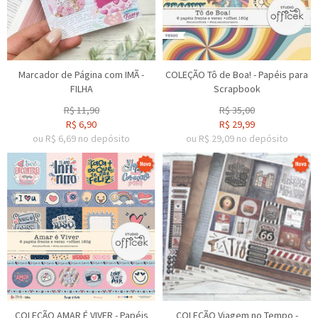
Marcador de Página com IMÃ -
COLEÇÃO Tô de Boa! - Papéis para
FILHA
Scrapbook
R$
11,90
R$
35,00
R$
6,90
R$
29,99
ou R$
6,69
no depósito
ou R$
29,09
no depósito
COLEÇÃO AMAR É VIVER - Papéis
COLEÇÃO Viagem no Tempo -