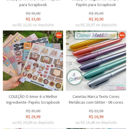
para Scrapbook
Papéis para Scrapbook
R$
35,00
R$
35,00
R$
33,00
R$
30,90
ou R$
32,01
no depósito
ou R$
29,97
no depósito
COLEÇÃO O Amor é o Melhor
Canetas Marca Texto Cores
Ingrediente- Papéis Scrapbook
Metálicas com Glitter - 06 cores
R$
35,00
R$
22,90
R$
29,99
R$
16,99
ou R$
29,09
no depósito
ou R$
16,48
no depósito