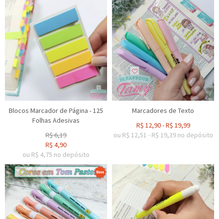
Blocos Marcador de Página - 125
Marcadores de Texto
Folhas Adesivas
R$
12,90
-
R$
19,99
R$
6,19
ou R$
12,51
-
R$
19,39
no depósito
R$
4,90
ou R$
4,75
no depósito