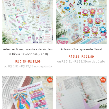
Adesivo Transparente - Versículos
Adesivo Transparente Floral
Da Bíblia Devocional (5 ao 8)
R$
5,99
-
R$
19,99
R$
5,99
-
R$
19,99
ou R$
5,81
-
R$
19,39
no depósito
ou R$
5,81
-
R$
19,39
no depósito