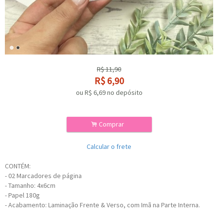
R$
11,90
R$
6,90
ou R$
6,69
no depósito
.
Comprar
Calcular o frete
CONTÉM:
- 02 Marcadores de página
- Tamanho: 4x6cm
- Papel 180g
- Acabamento: Laminação Frente & Verso, com Imã na Parte Interna.