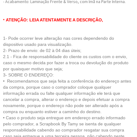
- Acabamento: Laminação Frente & Verso, com Imã na Parte Interna.
•
ATENÇÃO: LEIA ATENTAMENTE A DESCRIÇÃO,
1- Pode ocorrer leve alteração nas cores dependendo do
dispositivo usado para visualização.
2- Prazo de envio: de 02 à 04 dias úteis;
2.1 - Fica de respo
nsabilidade do cliente
os custos com o envio,
caso o mesmo decida por fazer a troca ou devolução do produto
por quaisquer motivo que seja;
3- SOBRE O ENDEREÇO:
• Recomendamos que seja feita a conferência do endereço antes
da compra, porque caso o comprador coloque qualquer
informação errada ou falte qualquer informação ele terá que
cancelar a compra, alterar o endereço e depois efetuar a compra
novamente, porque o endereço não pode ser alterado após a
compra ou enquanto estiver a caminho do destino.
• Caso o produto seja entregue em endereço errado informado
pelo comprador, a Scrapbook By Tamy se isenta de qualquer
responsabilidade cabendo ao comprador resgatar sua compra
caso seja entregue a uma terceira pessoa, não cabendo neste