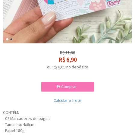
R$
11,90
R$
6,90
ou R$
6,69
no depósito
.
Comprar
Calcular o frete
CONTÉM:
- 02 Marcadores de página
- Tamanho: 4x6cm
- Papel 180g