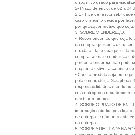
dispositivo usado para visualiz
2- Prazo de envio: de 02 à 04 d
2.1 - Fica de respo
nsabilidade 
caso o mesmo decida por fazer
por quaisquer motivo que seja;
3- SOBRE O ENDEREÇO:
• Recomendamos que seja feit
da compra, porque caso o com
errada ou falte qualquer inform
compra, alterar o endereço e 
porque o endereço não pode se
enquanto estiver a caminho do
• Caso o produto seja entregu
pelo comprador, a Scrapbook B
responsabilidade cabendo ao 
seja entregue a uma terceira 
direito a reembolso.
4- SOBRE O PRAZO DE ENTRE
informações dadas pela loja o 
de entrega” e não uma data ce
na entrega.
5- SOBRE A RETIRADA NA AGÊ
a compra o comprador admite es