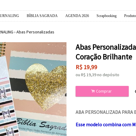
OURNALING
BÍBLIA SAGRADA
AGENDA 2026
Scrapbooking
Produto
RNALING
›
Abas Personalizadas
Abas Personalizada
Coração Brilhante
R$
19,99
ou R$
19,39
no depósito
.
Comprar
ABA PERSONALIZADA PARA 
Esse modelo combina com MUI