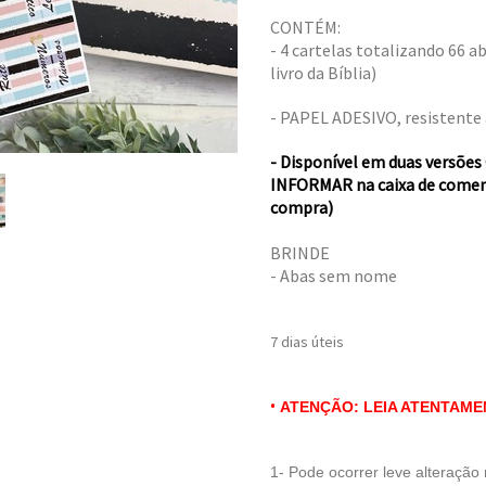
CONTÉM:
- 4 cartelas totalizando 66 a
livro da Bíblia)
- PAPEL ADESIVO, resistente
- Disponível em duas versões
INFORMAR na caixa de comentá
compra)
BRINDE
- Abas sem nome
7 dias úteis
•
ATENÇÃO: LEIA ATENTAME
1- Pode ocorrer leve alteraçã