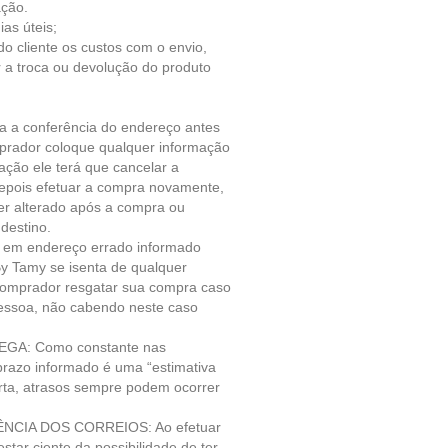
ação.
ias úteis;
do cliente
os custos com o envio,
 a troca ou devolução do produto
a a conferência do endereço antes
prador coloque qualquer informação
ação ele terá que cancelar a
depois efetuar a compra novamente,
r alterado após a compra ou
 destino.
e em endereço errado informado
y Tamy se isenta de qualquer
comprador resgatar sua compra caso
pessoa, não cabendo neste caso
GA: Como constante nas
prazo informado é uma “estimativa
rta, atrasos sempre podem ocorrer
NCIA DOS CORREIOS: Ao efetuar
tar ciente da possibilidade de ter