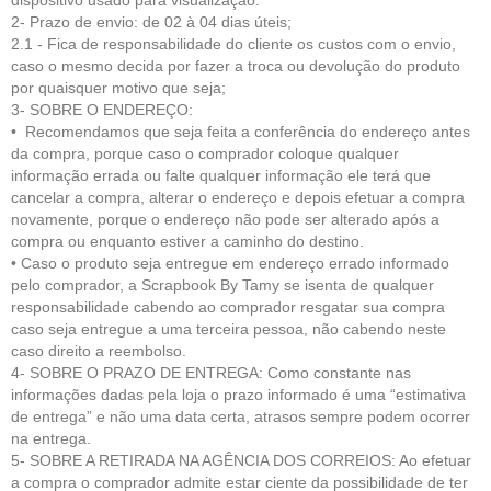
dispositivo usado para visualização.
2- Prazo de envio: de 02 à 04 dias úteis;
2.1 - Fica de respo
nsabilidade do cliente
os custos com o envio,
caso o mesmo decida por fazer a troca ou devolução do produto
por quaisquer motivo que seja;
3- SOBRE O ENDEREÇO:
• Recomendamos que seja feita a conferência do endereço antes
da compra, porque caso o comprador coloque qualquer
informação errada ou falte qualquer informação ele terá que
cancelar a compra, alterar o endereço e depois efetuar a compra
novamente, porque o endereço não pode ser alterado após a
compra ou enquanto estiver a caminho do destino.
• Caso o produto seja entregue em endereço errado informado
pelo comprador, a Scrapbook By Tamy se isenta de qualquer
responsabilidade cabendo ao comprador resgatar sua compra
caso seja entregue a uma terceira pessoa, não cabendo neste
caso direito a reembolso.
4- SOBRE O PRAZO DE ENTREGA: Como constante nas
informações dadas pela loja o prazo informado é uma “estimativa
de entrega” e não uma data certa, atrasos sempre podem ocorrer
na entrega.
5- SOBRE A RETIRADA NA AGÊNCIA DOS CORREIOS: Ao efetuar
a compra o comprador admite estar ciente da possibilidade de ter