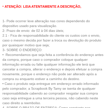
•
ATENÇÃO: LEIA ATENTAMENTE A DESCRIÇÃO,
1- Pode ocorrer leve alteração nas cores dependendo do
dispositivo usado para visualização.
2- Prazo de envio: de 02 à 04 dias úteis;
2.1 - Fica de respo
nsabilidade do cliente
os custos com o envio,
caso o mesmo decida por fazer a troca ou devolução do produto
por quaisquer motivo que seja;
3- SOBRE O ENDEREÇO:
• Recomendamos que seja feita a conferência do endereço antes
da compra, porque caso o comprador coloque qualquer
informação errada ou falte qualquer informação ele terá que
cancelar a compra, alterar o endereço e depois efetuar a compra
novamente, porque o endereço não pode ser alterado após a
compra ou enquanto estiver a caminho do destino.
• Caso o produto seja entregue em endereço errado informado
pelo comprador, a Scrapbook By Tamy se isenta de qualquer
responsabilidade cabendo ao comprador resgatar sua compra
caso seja entregue a uma terceira pessoa, não cabendo neste
caso direito a reembolso.
4- SOBRE O PRAZO DE ENTREGA: Como constante nas