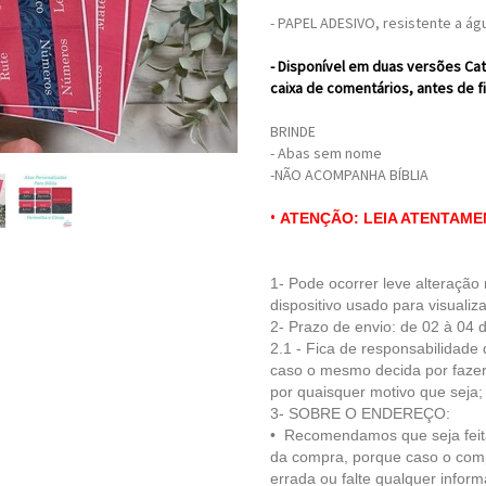
- PAPEL ADESIVO, resistente a ág
- Disponível em duas versões Ca
caixa de comentários, antes de fi
BRINDE
- Abas sem nome
-NÃO ACOMPANHA BÍBLIA
•
ATENÇÃO: LEIA ATENTAME
1- Pode ocorrer leve alteraçã
dispositivo usado para visualiz
2- Prazo de envio: de 02 à 04 d
2.1 - Fica de respo
nsabilidade 
caso o mesmo decida por fazer
por quaisquer motivo que seja;
3- SOBRE O ENDEREÇO:
• Recomendamos que seja feit
da compra, porque caso o com
errada ou falte qualquer inform