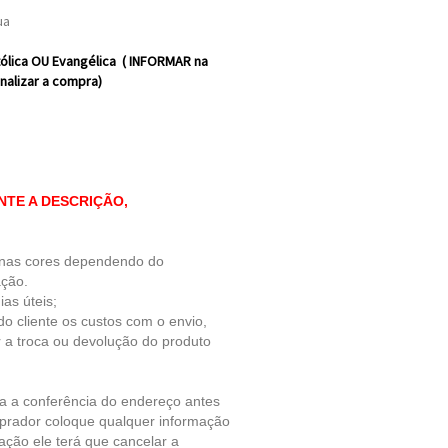
ua
tólica OU Evangélica ( INFORMAR na
nalizar a compra)
NTE A DESCRIÇÃO,
o nas cores dependendo do
ação.
ias úteis;
do cliente
os custos com o envio,
 a troca ou devolução do produto
a a conferência do endereço antes
prador coloque qualquer informação
ação ele terá que cancelar a