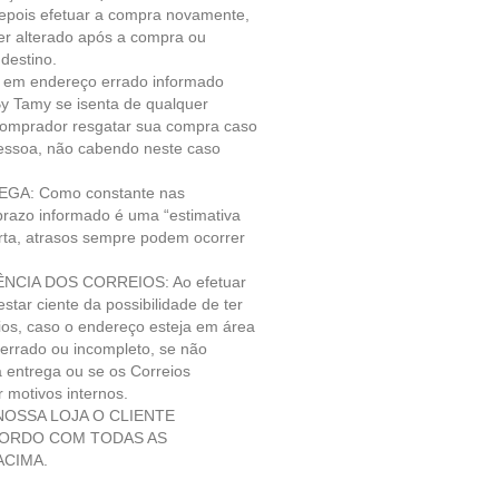
depois efetuar a compra novamente,
r alterado após a compra ou
 destino.
e em endereço errado informado
y Tamy se isenta de qualquer
comprador resgatar sua compra caso
pessoa, não cabendo neste caso
GA: Como constante nas
prazo informado é uma “estimativa
rta, atrasos sempre podem ocorrer
NCIA DOS CORREIOS: Ao efetuar
tar ciente da possibilidade de ter
ios, caso o endereço esteja em área
 errado ou incompleto, se não
 entrega ou se os Correios
 motivos internos.
OSSA LOJA O CLIENTE
CORDO COM TODAS AS
CIMA.