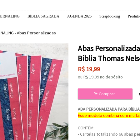
OURNALING
BÍBLIA SAGRADA
AGENDA 2026
Scrapbooking
Produto
RNALING
›
Abas Personalizadas
Abas Personalizada
Bíblia Thomas Nels
R$
19,99
ou R$
19,39
no depósito
.
Comprar
ABA PERSONALIZADA PARA BÍBLIA
Esse modelo combina com muitas 
CONTÉM:
- Cartelas totalizando 66 abas p