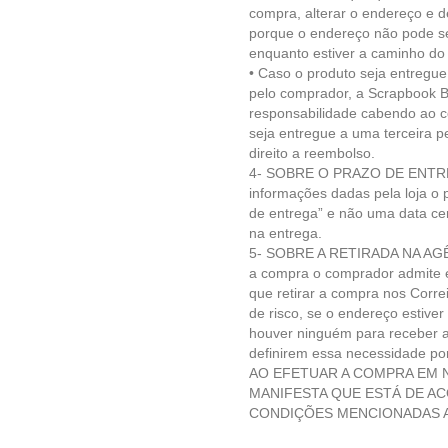
compra, alterar o endereço e 
porque o endereço não pode se
enquanto estiver a caminho do
• Caso o produto seja entregu
pelo comprador, a Scrapbook B
responsabilidade cabendo ao 
seja entregue a uma terceira 
direito a reembolso.
4- SOBRE O PRAZO DE ENTRE
informações dadas pela loja o 
de entrega” e não uma data ce
na entrega.
5- SOBRE A RETIRADA NA AGÊ
a compra o comprador admite es
que retirar a compra nos Corre
de risco, se o endereço estiver
houver ninguém para receber a
definirem essa necessidade por
AO EFETUAR A COMPRA EM N
MANIFESTA QUE ESTÁ DE A
CONDIÇÕES MENCIONADAS A