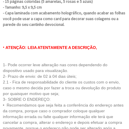
- 15 páginas coloridas (5 amarelas, 5 rosas e 5 azuis)
- Tamanho: 9,5 x 9,5 cm
- Capa laminada com acabamento holográfico, quando acabar as folhas
você pode usar a capa como card para decorar suas colagens ou a
parede do seu cantinho devocional.
•
ATENÇÃO: LEIA ATENTAMENTE A DESCRIÇÃO,
1- Pode ocorrer leve alteração nas cores dependendo do
dispositivo usado para visualização.
2- Prazo de envio: de 02 à 04 dias úteis;
2.1 - Fica de respo
nsabilidade do cliente
os custos com o envio,
caso o mesmo decida por fazer a troca ou devolução do produto
por quaisquer motivo que seja;
3- SOBRE O ENDEREÇO:
• Recomendamos que seja feita a conferência do endereço antes
da compra, porque caso o comprador coloque qualquer
informação errada ou falte qualquer informação ele terá que
cancelar a compra, alterar o endereço e depois efetuar a compra
novamente, porque o endereço não pode ser alterado após a