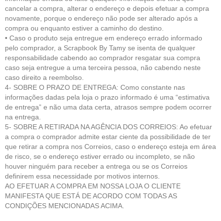
cancelar a compra, alterar o endereço e depois efetuar a compra
novamente, porque o endereço não pode ser alterado após a
compra ou enquanto estiver a caminho do destino.
• Caso o produto seja entregue em endereço errado informado
pelo comprador, a Scrapbook By Tamy se isenta de qualquer
responsabilidade cabendo ao comprador resgatar sua compra
caso seja entregue a uma terceira pessoa, não cabendo neste
caso direito a reembolso.
4- SOBRE O PRAZO DE ENTREGA: Como constante nas
informações dadas pela loja o prazo informado é uma “estimativa
de entrega” e não uma data certa, atrasos sempre podem ocorrer
na entrega.
5- SOBRE A RETIRADA NA AGÊNCIA DOS CORREIOS: Ao efetuar
a compra o comprador admite estar ciente da possibilidade de ter
que retirar a compra nos Correios, caso o endereço esteja em área
de risco, se o endereço estiver errado ou incompleto, se não
houver ninguém para receber a entrega ou se os Correios
definirem essa necessidade por motivos internos.
AO EFETUAR A COMPRA EM NOSSA LOJA O CLIENTE
MANIFESTA QUE ESTÁ DE ACORDO COM TODAS AS
CONDIÇÕES MENCIONADAS ACIMA.