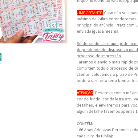
toque no ícone do whatsapp aqui n
• IMPORTANTE:
Caso não seja pas
máximo de 24hrs entenderemos qu
principal do anúncio, Preta com 
enviada igual a mesma.
Só deixando claro que pode ocor
dependendo do dispositivo usado
processo de impressão.
Faremos o envio o mais rápido p
como tem todo o processo de d
cliente, colocamos o prazo de P
poderá ser feito feito bem ante
ATENÇÃO
: Descreva com o máxim
cor do fundo, cor da letra etc.. 
detalhes, e enviaremos para você
algum detalhe fazemos apenas 1 
CONTÉM:
- 66 Abas Adesivas Personalizad
cada livro da Bíblia);