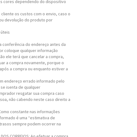
nas cores dependendo do dispositivo
o cliente os custos com o envio, caso o
ou devolução do produto por
 úteis
a conferência do endereço antes da
r coloque qualquer informação
ção ele terá que cancelar a compra,
tuar a compra novamente, porque o
após a compra ou enquanto estiver a
em endereço errado informado pelo
se isenta de qualquer
mprador resgatar sua compra caso
soa, não cabendo neste caso direito a
Como constante nas informações
nformado é uma “estimativa de
atrasos sempre podem ocorrer na
 DOS CORREIOS: Ao efetuar a compra