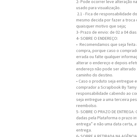
2- Pode ocorrer leve alteração 
usado para visualização.
2.1 - Fica de responsabilidade d
mesmo decida por fazer a troca 
quaisquer motivo que seja;
3- Prazo de envio: de 02 a 04 dias
4- SOBRE O ENDEREÇO:
• Recomendamos que seja feita 
compra, porque caso o comprado
errada ou falte qualquer informa
alterar o endereço e depois efe
endereço não pode ser alterado 
caminho do destino.
• Caso o produto seja entregue 
comprador a Scrapbook By Tamy 
responsabilidade cabendo ao co
seja entregue a uma terceira pes
reembolso.
5- SOBRE O PRAZO DE ENTREGA: 
dadas pela Plataforma o prazo i
entrega” e não uma data certa, 
entrega.
6- SOBRE A RETIRADA NA AGÊNCIA