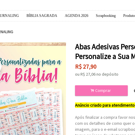
OURNALING
BÍBLIA SAGRADA
AGENDA 2026
Scrapbooking
Produto
RNALING
Abas Adesivas Perso
Personalize a Sua 
R$
27,90
ou R$
27,06
no depósito
.
Comprar
Anúncio criado para atendimento
Após finalizar a compra favor n
com os detalhes de como quer o 
imagem, para o e-email scrapbo