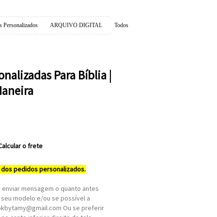
s Personalizados
ARQUIVO DIGITAL
Todos
nalizadas Para Bíblia |
Maneira
Calcular o frete
 dos pedidos personalizados.
os enviar mensagem o quanto antes
seu modelo e/ou se possível a
okbytamy@gmail.com Ou se preferir