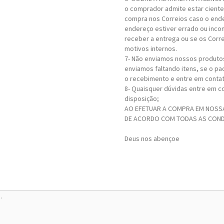
o comprador admite estar ciente 
compra nos Correios caso o ende
endereço estiver errado ou inco
receber a entrega ou se os Corr
motivos internos.
7- Não enviamos nossos produtos
enviamos faltando itens, se o pa
o recebimento e entre em contat
8- Quaisquer dúvidas entre em c
disposição;
AO EFETUAR A COMPRA EM NOSSA
DE ACORDO COM TODAS AS COND
Deus nos abençoe