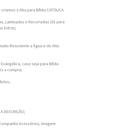
criamos a Aba para Bíblia CATÓLICA
as, Laminadas e Recortadas (01 para
as Extras;
nado Resistente a Água e de Alta
 Evangélica, caso seja para Bíblia
pós a compra;
dutos,
 A DESCRIÇÃO;
Acompanha Acessórios, Imagem