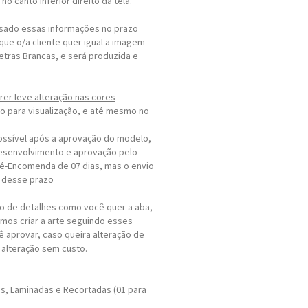
o canto inferior direito da tela.
sado essas informações no prazo
e o/a cliente quer igual a imagem
Letras Brancas, e será produzida e
rer leve alteração nas cores
 para visualização, e até mesmo no
ossível após a aprovação do modelo,
esenvolvimento e aprovação pelo
ré-Encomenda de 07 dias, mas o envio
s desse prazo
o de detalhes como você quer a aba,
Vamos criar a arte seguindo esses
 aprovar, caso queira alteração de
alteração sem custo.
as, Laminadas e Recortadas (01 para