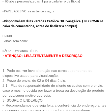
- 66 abas personalizadas (1 para cada livro da Bíblia)
- PAPEL ADESIVO, resistente a água
- Disponível em duas versões Católica OU Evangélica ( INFORMAR na
caixa de comentários, antes de finalizar a compra)
BRINDE
- Abas sem nome
NÃO ACOMPANHA BÍBLIA
•
ATENÇÃO: LEIA ATENTAMENTE A DESCRIÇÃO,
1- Pode ocorrer leve alteração nas cores dependendo do
dispositivo usado para visualização.
2- Prazo de envio: de 02 à 04 dias úteis;
2.1 - Fica de respo
nsabilidade do cliente
os custos com o envio,
caso o mesmo decida por fazer a troca ou devolução do produto
por quaisquer motivo que seja;
3- SOBRE O ENDEREÇO:
• Recomendamos que seja feita a conferência do endereço antes
da compra, porque caso o comprador coloque qualquer