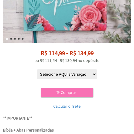
R$
114,99
-
R$
134,99
ou R$
111,54
-
R$
130,94
no depósito
.
Comprar
Calcular o frete
**IMPORTANTE**
Bíblia + Abas Personalizadas