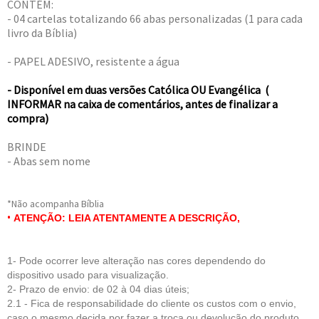
CONTÉM:
- 04 cartelas totalizando 66 abas personalizadas (1 para cada
livro da Bíblia)
- PAPEL ADESIVO, resistente a água
- Disponível em duas versões Católica OU Evangélica (
INFORMAR na caixa de comentários, antes de finalizar a
compra)
BRINDE
- Abas sem nome
*Não acompanha Bíblia
•
ATENÇÃO: LEIA ATENTAMENTE A DESCRIÇÃO,
1- Pode ocorrer leve alteração nas cores dependendo do
dispositivo usado para visualização.
2- Prazo de envio: de 02 à 04 dias úteis;
2.1 - Fica de respo
nsabilidade do cliente
os custos com o envio,
caso o mesmo decida por fazer a troca ou devolução do produto