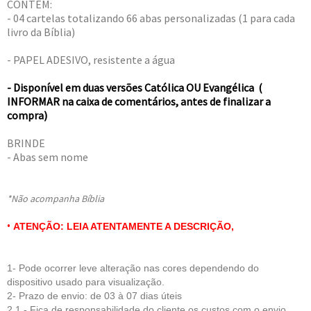
CONTÉM:
- 04 cartelas totalizando 66 abas personalizadas (1 para cada
livro da Bíblia)
- PAPEL ADESIVO, resistente a água
- Disponível em duas versões Católica OU Evangélica (
INFORMAR na caixa de comentários, antes de finalizar a
compra)
BRINDE
- Abas sem nome
*Não acompanha Bíblia
•
ATENÇÃO: LEIA ATENTAMENTE A DESCRIÇÃO,
1- Pode ocorrer leve alteração nas cores dependendo do
dispositivo usado para visualização.
2- Prazo de envio: de 03 à 07 dias úteis
2.1 - Fica de respo
nsabilidade do cliente
os custos com o envio,