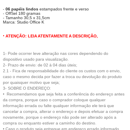
-
06 papéis lindos
estampados frente e verso
- OffSet 180 gramas
- Tamanho 30,5 x 31,5cm
Marca: Studio Office K
•
ATENÇÃO: LEIA ATENTAMENTE A DESCRIÇÃO,
1- Pode ocorrer leve alteração nas cores dependendo do
dispositivo usado para visualização.
2- Prazo de envio: de 02 à 04 dias úteis;
2.1 - Fica de respo
nsabilidade do cliente
os custos com o envio,
caso o mesmo decida por fazer a troca ou devolução do produto
por quaisquer motivo que seja;
3- SOBRE O ENDEREÇO:
• Recomendamos que seja feita a conferência do endereço antes
da compra, porque caso o comprador coloque qualquer
informação errada ou falte qualquer informação ele terá que
cancelar a compra, alterar o endereço e depois efetuar a compra
novamente, porque o endereço não pode ser alterado após a
compra ou enquanto estiver a caminho do destino.
• Caso o produto seja entregue em endereço errado informado