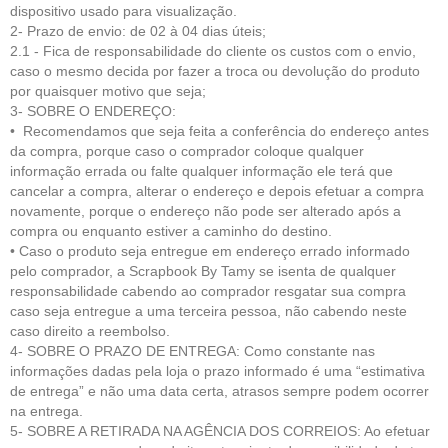
dispositivo usado para visualização.
2- Prazo de envio: de 02 à 04 dias úteis;
2.1 - Fica de respo
nsabilidade do cliente
os custos com o envio,
caso o mesmo decida por fazer a troca ou devolução do produto
por quaisquer motivo que seja;
3- SOBRE O ENDEREÇO:
• Recomendamos que seja feita a conferência do endereço antes
da compra, porque caso o comprador coloque qualquer
informação errada ou falte qualquer informação ele terá que
cancelar a compra, alterar o endereço e depois efetuar a compra
novamente, porque o endereço não pode ser alterado após a
compra ou enquanto estiver a caminho do destino.
• Caso o produto seja entregue em endereço errado informado
pelo comprador, a Scrapbook By Tamy se isenta de qualquer
responsabilidade cabendo ao comprador resgatar sua compra
caso seja entregue a uma terceira pessoa, não cabendo neste
caso direito a reembolso.
4- SOBRE O PRAZO DE ENTREGA: Como constante nas
informações dadas pela loja o prazo informado é uma “estimativa
de entrega” e não uma data certa, atrasos sempre podem ocorrer
na entrega.
5- SOBRE A RETIRADA NA AGÊNCIA DOS CORREIOS: Ao efetuar