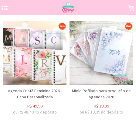
4
.
Agenda Cristã Feminina 2026 -
Miolo Refilado para produção de
Capa Personalizada
Agendas 2026
R$
49,90
R$
19,99
ou R$
48,40
no depósito
ou R$
19,39
no depósito